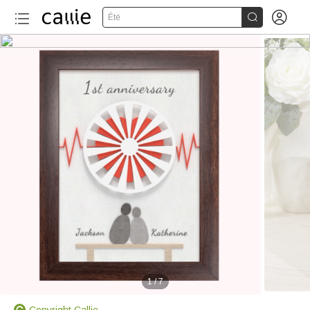


Été
1
/
7
Copyright Callie