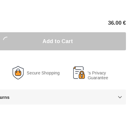
36.00
€
Add to Cart
Secure Shopping
's Privacy
Guarantee
turns
