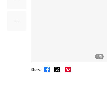
1
/
5


Share: