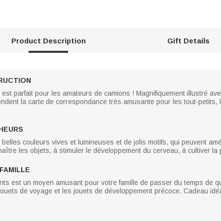
Product Description
Gift Details
RUCTION
est parfait pour les amateurs de camions ! Magnifiquement illustré av
endent la carte de correspondance très amusante pour les tout-petits, l
HEURS
elles couleurs vives et lumineuses et de jolis motifs, qui peuvent amé
aître les objets, à stimuler le développement du cerveau, à cultiver la p
FAMILLE
ts est un moyen amusant pour votre famille de passer du temps de qua
 jouets de voyage et les jouets de développement précoce. Cadeau idéa