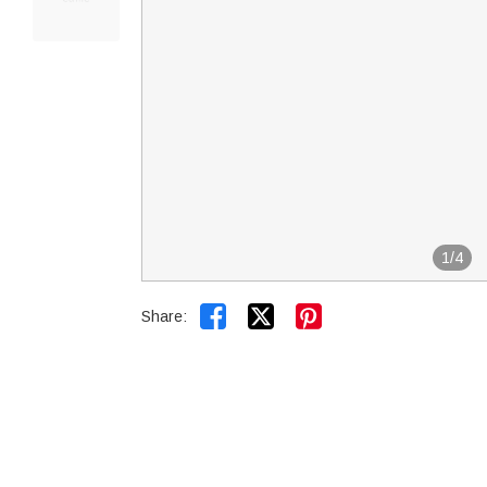
1
/
4


Share: