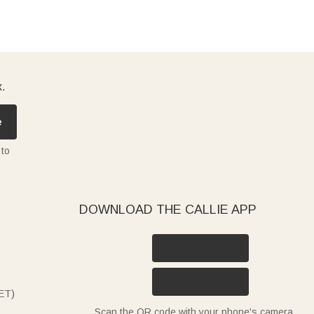
x.
e
 to
DOWNLOAD THE CALLIE APP
ET)
Scan the QR code with your phone's camera