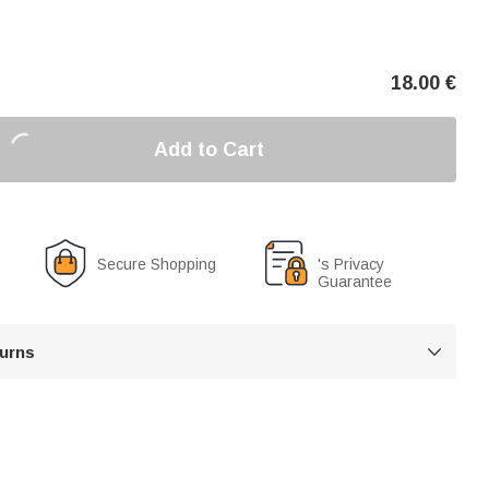
18.00
€
Add to Cart
Secure Shopping
's Privacy
Guarantee
turns
