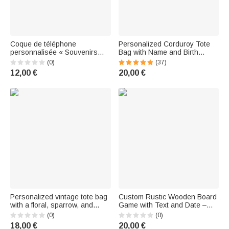
Coque de téléphone
Personalized Corduroy Tote
personnalisée « Souvenirs
Bag with Name and Birth
d'amour » pour iPhone, avec
Flower - Birthday Gift for
(0)
(37)
prénom et année — Cadeau
Women
12,00 €
20,00 €
d'anniversaire ou de fête pour
les couples, à utiliser au
quotidien
Personalized vintage tote bag
Custom Rustic Wooden Board
with a floral, sparrow, and
Game with Text and Date –
mandarin duck design, large
Set of 3 – Gift for the Bridal
(0)
(0)
capacity, featuring a first name
Shower and Wedding, for the
18,00 €
20,00 €