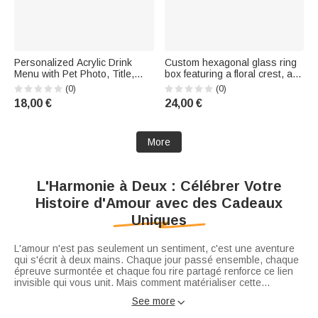
Personalized Acrylic Drink
Custom hexagonal glass ring
Menu with Pet Photo, Title,
box featuring a floral crest, an
and Cocktail Recipes – Table
initial, and foam decorative
(0)
(0)
Decoration, Wedding Gift for
accents – A wedding, wedding
18,00 €
24,00 €
Couples and Newlyweds
anniversary, or engagement
gift for a couple
More
L'Harmonie à Deux : Célébrer Votre
Histoire d'Amour avec des Cadeaux
Uniques
L'amour n'est pas seulement un sentiment, c'est une aventure
qui s'écrit à deux mains. Chaque jour passé ensemble, chaque
épreuve surmontée et chaque fou rire partagé renforce ce lien
invisible qui vous unit. Mais comment matérialiser cette
connexion ? Comment dire "Je te choisis encore aujourd'hui"
See more

sans tomber dans la routine ?
Notre collection
pour couples
est conçue pour célébrer le duo.
Les
cadeaux couples personnalisés
sont des attentions