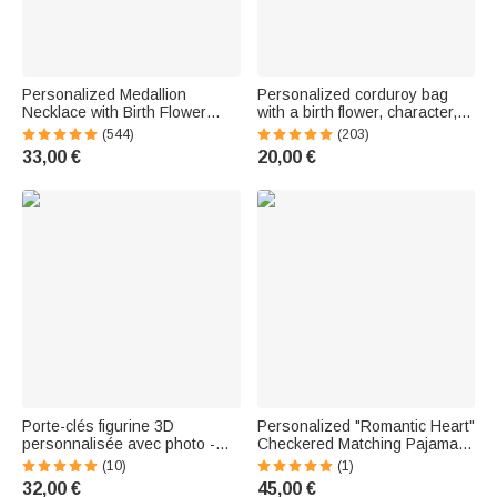
Personalized Medallion
Personalized corduroy bag
Necklace with Birth Flower
with a birth flower, character,
Photo and Name - Birthday
and name - Large-capacity
(544)
(203)
and Valentine's Day Gift for
accessory - Birthday gift for
33,00 €
20,00 €
Women
women
Porte-clés figurine 3D
Personalized "Romantic Heart"
personnalisée avec photo -
Checkered Matching Pajamas
Mini statuette créative en
(King and Queen sizes) with
(10)
(1)
résine - Cadeau
First Name – Loungewear –
32,00 €
45,00 €
d'anniversaire unique pour
Birthday Gift for Couples or