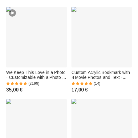
couple famille et amis
Newlyweds
We Keep This Love in a Photo
Custom Acrylic Bookmark with
- Customizable with a Photo -
4 Movie Photos and Text -
Heart-Shaped Necklace
Valentine's Day Gift for
(2199)
(14)
Couples, Families, and Book
35,00 €
17,00 €
Lovers