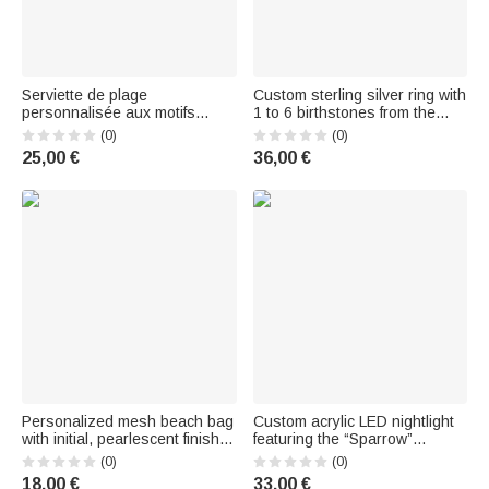
Serviette de plage
Custom sterling silver ring with
personnalisée aux motifs
1 to 6 birthstones from the
colorés de cartes à jouer «
“Marquise” collection,
(0)
(0)
King » et « Queen », à
engraved name and text –
25,00 €
36,00 €
séchage rapide, avec prénom
Birthday or wedding gift for
et nom de famille — Cadeau
women
d'anniversaire, de lune de miel
ou d'anniversaire
Personalized mesh beach bag
Custom acrylic LED nightlight
with initial, pearlescent finish,
featuring the “Sparrow”
birth flower, and first name – A
botanical and floral design,
(0)
(0)
summer, vacation, pool, or
with text and year – Home
18,00 €
33,00 €