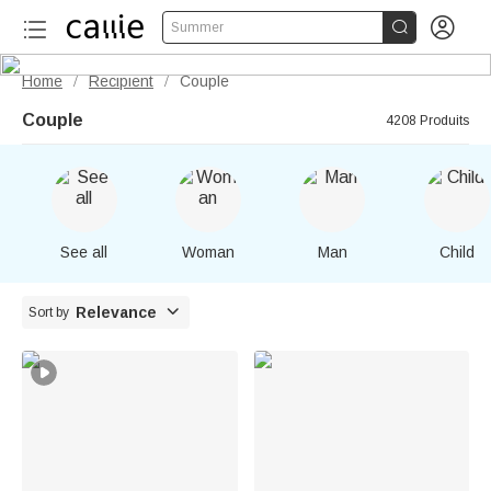


Summer
Home
Recipient
Couple
/
/
Couple
4208 Produits
See all
Woman
Man
Child

Relevance
Sort by